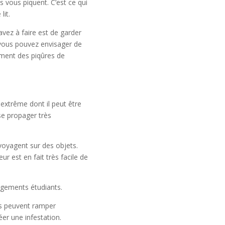
s vous piquent. C’est ce qui
lit.
vez à faire est de garder
, vous pouvez envisager de
ement des piqûres de
extrême dont il peut être
 se propager très
 voyagent sur des objets.
r est en fait très facile de
logements étudiants.
es peuvent ramper
éer une infestation.