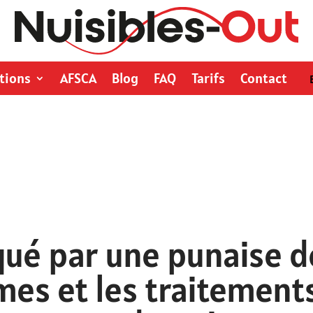
tions
AFSCA
Blog
FAQ
Tarifs
Contact
ué par une punaise de 
es et les traitement