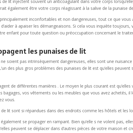
de lit injectent souvent un anticoagulant dans votre corps lorsqu’elle
urrait également être votre corps réagissant à la salive de la punaise de 
 principalement inconfortables et non dangereuses, tout ce que vous a
 d’aider à apaiser les démangeaisons. Si cela vous inquiète toujours
tre enfant pour toute question ou préoccupation concernant le trait
agent les punaises de lit
t ne soient pas intrinsèquement dangereuses, elles sont une nuisance 
. L’un des plus gros problèmes des punaises de lit est qu’elles peuvent
agent de différentes manières . Le moyen le plus courant est qu’elles
os bagages, vos vêtements ou les meubles que vous avez achetés, il leu
ez vous.
 de lit sont si répandues dans des endroits comme les hôtels et les 
t également se propager en rampant. Bien qu’elle s ne volent pas, ell
u’elles peuvent se déplacer dans d’autres pièces de votre maison et cr