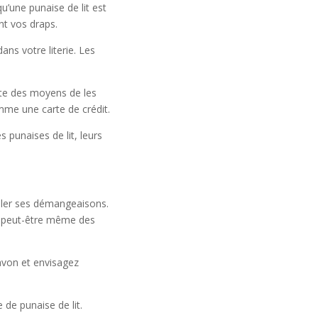
u’une punaise de lit est
nt vos draps.
ns votre literie. Les
iste des moyens de les
mme une carte de crédit.
 punaises de lit, leurs
rôler ses démangeaisons.
et peut-être même des
avon et envisagez
 de punaise de lit.