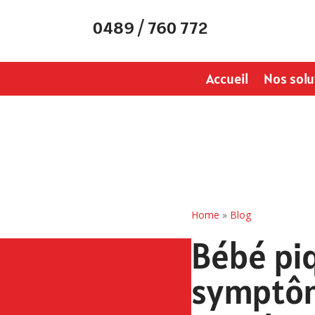
0489 / 760 772
Accueil
Nos solu
Home
»
Blog
Bébé piq
symptôm