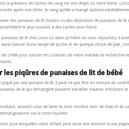
 est la présence de taches de sang sur vos draps ou votre literie. Lorsq
crasée après une tétée, le sang qu’elle a mangé tachera inévitableme
er des punaises de lit mortes ou des déjections de punaises de lit da
 ressemblent le plus souvent à des taches brun foncé.
s punaises de lit chez vous ou dans un hôtel où vous séjournez, il ex
ous aurez besoin d’une lampe de poche et de quelque chose de plat, co
e de crédit pour creuser les coutures de votre matelas et rechercher les
ments.
 les piqûres de punaises de lit de bébé
t piqué par une punaise de lit, il peut ne pas être en mesure de cont
punaises de lit qui démangent peuvent entraîner d’autres infections 
 produise, assurez-vous de laver la zone mordue avec de l’eau et du s
i-démangeaisons sur la zone touchée.
sons pour lesquelles votre enfant peut avoir une réaction à une piqûre