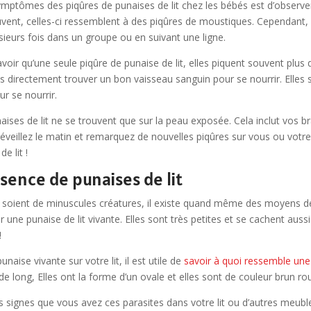
symptômes des piqûres de punaises de lit chez les bébés est d’observer
ent, celles-ci ressemblent à des piqûres de moustiques. Cependant, l
ieurs fois dans un groupe ou en suivant une ligne.
oir qu’une seule piqûre de punaise de lit, elles piquent souvent plus d’
 directement trouver un bon vaisseau sanguin pour se nourrir. Elles 
ur se nourrir.
naises de lit ne se trouvent que sur la peau exposée. Cela inclut vos
réveillez le matin et remarquez de nouvelles piqûres sur vous ou votre
de lit !
sence de punaises de lit
t soient de minuscules créatures, il existe quand même des moyens de 
 une punaise de lit vivante. Elles sont très petites et se cachent aussi
!
punaise vivante sur votre lit, il est utile de
savoir à quoi ressemble une 
 long, Elles ont la forme d’un ovale et elles sont de couleur brun ro
es signes que vous avez ces parasites dans votre lit ou d’autres meuble