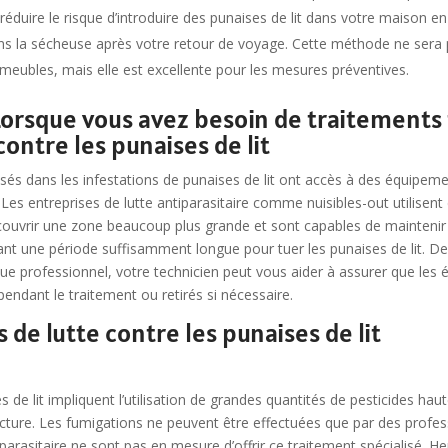
duire le risque d’introduire des punaises de lit dans votre maison en 
s la sécheuse après votre retour de voyage. Cette méthode ne sera p
 meubles, mais elle est excellente pour les mesures préventives.
 Lorsque vous avez besoin de traitement
ontre les punaises de lit
isés dans les infestations de punaises de lit ont accès à des équipe
. Les entreprises de lutte antiparasitaire comme nuisibles-out utilisen
ouvrir une zone beaucoup plus grande et sont capables de mainteni
t une période suffisamment longue pour tuer les punaises de lit. De
ue professionnel, votre technicien peut vous aider à assurer que les 
dant le traitement ou retirés si nécessaire.
 de lutte contre les punaises de lit
 de lit impliquent l’utilisation de grandes quantités de pesticides h
cture. Les fumigations ne peuvent être effectuées que par des profes
tiparasitaire ne sont pas en mesure d’offrir ce traitement spécialisé. 