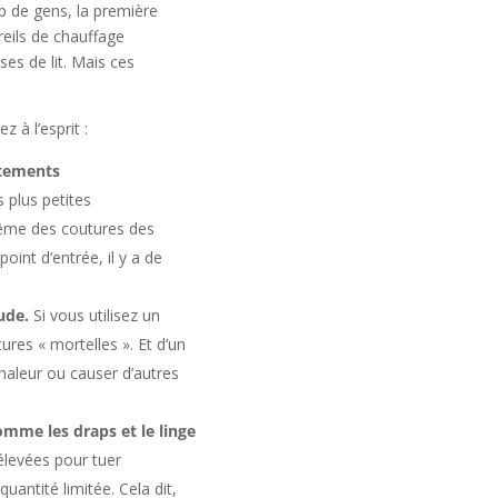
up de gens, la première
reils de chauffage
es de lit. Mais ces
 à l’esprit :
itements
 plus petites
 même des coutures des
int d’entrée, il y a de
aude.
Si vous utilisez un
res « mortelles ». Et d’un
haleur ou causer d’autres
comme les draps et le linge
levées pour tuer
antité limitée. Cela dit,