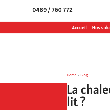
0489 / 760 772
Accueil
Nos solu
Home
»
Blog
La chale
lit ?