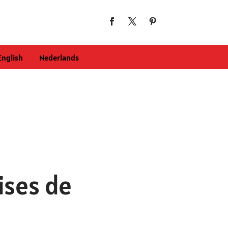
English
Nederlands
ises de