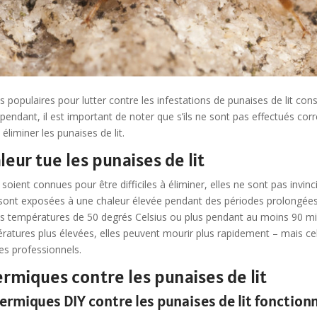
populaires pour lutter contre les infestations de punaises de lit consi
endant, il est important de noter que s’ils ne sont pas effectués cor
liminer les punaises de lit.
eur tue les punaises de lit
 soient connues pour être difficiles à éliminer, elles ne sont pas invinc
s sont exposées à une chaleur élevée pendant des périodes prolongées.
s températures de 50 degrés Celsius ou plus pendant au moins 90 minu
atures plus élevées, elles peuvent mourir plus rapidement – mais ce
es professionnels.
rmiques contre les punaises de lit
rmiques DIY contre les punaises de lit fonctionn