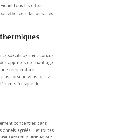
vidant tous les effets
as efficace si les punaises
s thermiques
ments spécifiquement conçus
t des appareils de chauffage
r une température
 plus, lorsque vous optez
éléments à risque de
autement concentrés dans
sionnels agréés – et toutes
Heureusement, Nuisibles out