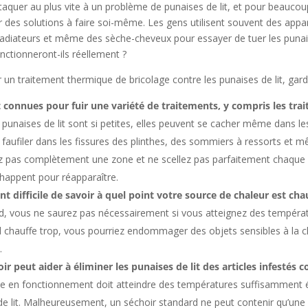
’attaquer au plus vite à un problème de punaises de lit, et pour beauco
r des solutions à faire soi-même. Les gens utilisent souvent des appa
 radiateurs et même des sèche-cheveux pour essayer de tuer les punais
nctionneront-ils réellement ?
un traitement thermique de bricolage contre les punaises de lit, gardez
t connues pour fuir une variété de traitements, y compris les tra
 punaises de lit sont si petites, elles peuvent se cacher même dans les
e faufiler dans les fissures des plinthes, des sommiers à ressorts et
z pas complètement une zone et ne scellez pas parfaitement chaque po
chappent pour réapparaître.
t difficile de savoir à quel point votre source de chaleur est ch
rd, vous ne saurez pas nécessairement si vous atteignez des températu
il chauffe trop, vous pourriez endommager des objets sensibles à la c
.
oir peut aider à éliminer les punaises de lit des articles infestés 
e en fonctionnement doit atteindre des températures suffisamment é
e lit. Malheureusement, un séchoir standard ne peut contenir qu’une qu