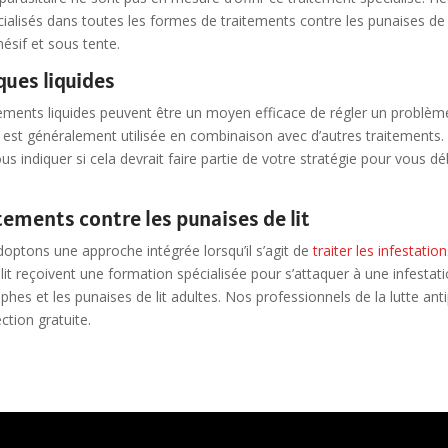
ialisés dans toutes les formes de traitements contre les punaises de l
ésif et sous tente.
ues liquides
itements liquides peuvent être un moyen efficace de régler un problè
n est généralement utilisée en combinaison avec d’autres traitements.
ous indiquer si cela devrait faire partie de votre stratégie pour vous 
itements contre les punaises de lit
doptons une approche intégrée lorsqu’il s’agit de
traiter les infestatio
lit reçoivent une formation spécialisée pour s’attaquer à une infestat
phes et les punaises de lit adultes. Nos professionnels de la lutte anti
ction gratuite.