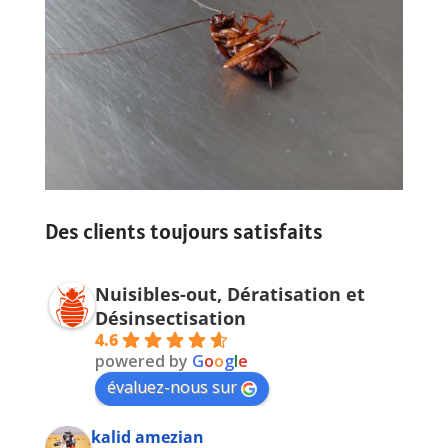
Des clients toujours satisfaits
Nuisibles-out, Dératisation et
Désinsectisation
4.6
powered by
G
o
o
g
l
e
évaluez-nous sur
kalid amezian